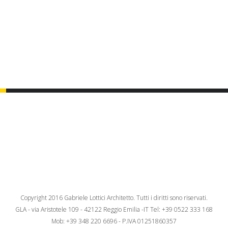
Copyright 2016 Gabriele Lottici Architetto. Tutti i diritti sono riservati.
GLA - via Aristotele 109 - 42122 Reggio Emilia -IT Tel: +39 0522 333 168
Mob: +39 348 220 6696 - P.IVA 01251860357