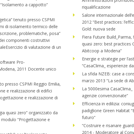
Amministrazioni promuovon
 “Isolamento a cappotto”
riqualificazione
Salone internazionale dell
ergetica” tenuto presso CSPMI
2012 “Best practices: l’effi
mi di isolamento termico delle
Gold: nuova sede
escrizione, problematiche, posa”
Fiera Future Build_Parma, 
 dei componenti costruttivi
quasi zero: best practices
aleEsercizio di valutazione di un
Abitcoop a Modena”
Energie e strategie per l’
 software Pro-
“CasaClima_ esperienze dai 
 Modena, 2011 Docente unico
La sfida NZEB: case a con
marzo 2013 “La sede di A
nuto presso CSPMI Reggio Emilia,
La 5000esima CasaClima_ 
 e realizzazione di edifici
agenzie convenzionate”
gettazione e realizzazione di
Efficienza in edilizia: con
padiglione Green Habitat “Ed
rgia quasi zero” organizzato da
futuro”
l modulo “Progettazione e
“Costruire e risanare guar
2014 - Moderatore al Con