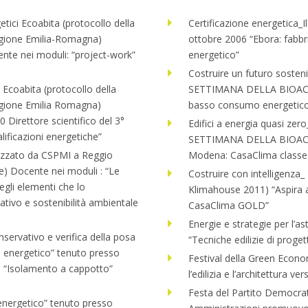
getici Ecoabita (protocollo della
Certificazione energetica_I
Regione Emilia-Romagna)
ottobre 2006 “Ebora: fabb
nte nei moduli: “project-work”
energetico”
Costruire un futuro sosten
i Ecoabita (protocollo della
SETTIMANA DELLA BIOACHIT
Regione Emilia Romagna)
basso consumo energetic
Direttore scientifico del 3°
Edifici a energia quasi zer
lificazioni energetiche”
SETTIMANA DELLA BIOACHI
ganizzato da CSPMI a Reggio
Modena: CasaClima classe
e) Docente nei moduli : “Le
Costruire con intelligenza_
degli elementi che lo
Klimahouse 2011) “Aspira 
tivo e sostenibilità ambientale
CasaClima GOLD”
Energie e strategie per l’a
ervativo e verifica della posa
“Tecniche edilizie di proge
io energetico” tenuto presso
Festival della Green Econ
: “Isolamento a cappotto”
l’edilizia e l’architettura 
Festa del Partito Democra
 energetico” tenuto presso