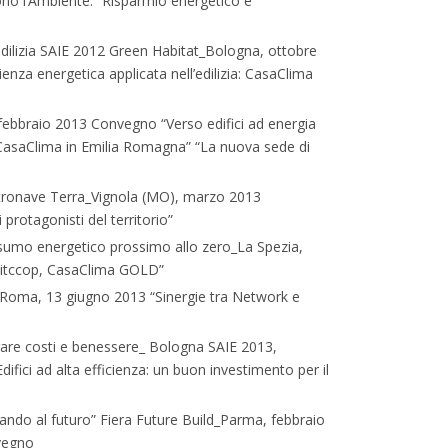
o l’Ambiente: “Risparmio energetico e
’edilizia SAIE 2012 Green Habitat_Bologna, ottobre
cienza energetica applicata nell’edilizia: CasaClima
febbraio 2013 Convegno “Verso edifici ad energia
 CasaClima in Emilia Romagna” “La nuova sede di
astronave Terra_Vignola (MO), marzo 2013
protagonisti del territorio”
sumo energetico prossimo allo zero_La Spezia,
bitccop, CasaClima GOLD”
Roma, 13 giugno 2013 “Sinergie tra Network e
iugare costi e benessere_ Bologna SAIE 2013,
ifici ad alta efficienza: un buon investimento per il
dando al futuro” Fiera Future Build_Parma, febbraio
vegno