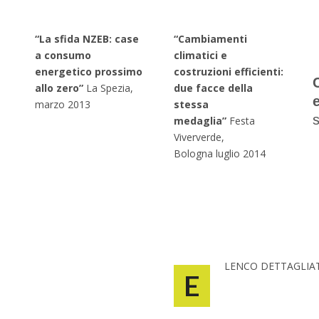
“La sfida NZEB: case
“Cambiamenti
a consumo
climatici e
energetico prossimo
costruzioni efficienti:
allo zero”
La Spezia,
due facce della
marzo 2013
stessa
medaglia”
Festa
Viververde,
Bologna luglio 2014
LENCO DETTAGLIAT
E