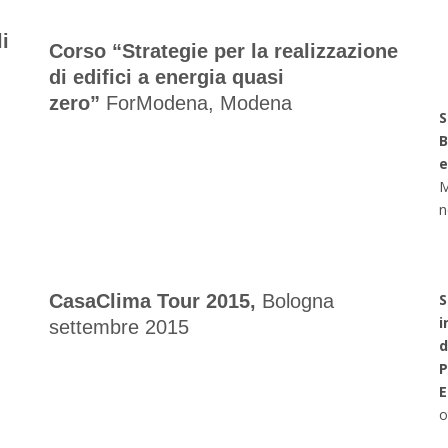
i
Corso “Strategie per la realizzazione
di edifici a energia quasi
zero”
ForModena, Modena
S
B
e
M
n
CasaClima Tour 2015,
Bologna
S
i
settembre 2015
d
P
E
o