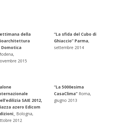
ettimana della
“La sfida del Cubo di
ioarchitettura
Ghiaccio” Parma
,
 Domotica
settembre 2014
odena,
ovembre 2015
alone
“La 5000esima
nternazionale
CasaClima”
Roma,
ell’edilizia SAIE 2012,
giugno 2013
iazza
a
zero Edicom
dizioni_
Bologna,
ttobre 2012