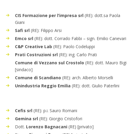
CIS Formazione per l’impresa srl
(RE): dott.sa Paola
Giani
Safi srl
(RE): Filippo Arsi
Emco srl
(RE): dott. Corrado Fabbi – sign. Emilio Canevari
C&P Creative Lab
(RE): Paolo Codeluppi
Prati Costruzioni srl
(RE): ing. Carlo Prati
Comune di Vezzano sul Crostolo
(RE): dott. Mauro Bigi
[sindaco]
Comune di Scandiano
(RE): arch. Alberto Morselli
Unindustria Reggio Emilia
(RE): dott. Giulio Paterlini
Cefis srl
(RE): p.i. Sauro Romani
Gemina srl
(RE): Giorgio Cristofori
Dott.
Lorenzo Bagnacani
(RE) [privato]