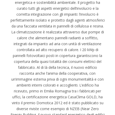
energetica e sostenibilità ambientale. Il progetto ha
curato tutti gli aspetti energetici dell’involucro e la
corretta integrazione con gli impianti: l’involucro è
perfettamente isolato e protetto dagli agenti atmosferici
da una facciata ventilata in pannelli di cellulosa e resina.
La climatizzazione è realizzata attraverso due pompe di
calore che alimentano pannelli radianti a soffitto,
integrati da impianto ad aria con unità di ventilazione
controllata ad alto recupero di calore. I 20 kWp di
pannelli fotovoltaici posti in copertura garantiscono la
copertura della quasi totalità dei consumi elettrici del
fabbricato. Al di là della tecnica, il nuovo edificio
racconta anche l’anima della cooperativa, con
un’immagine esterna priva di ogni monumentalità e con
ambienti interni colorati e accoglienti. L’edificio ha
ricevuto, primo in Emilia Romagna tra i fabbricati per
uffici, la certificazione energetica CasaClima GOLD, ha
vinto il premio Domotica 2012 ed è stato pubblicato su
diverse riviste come esempio di NZEB (Near Zero
Energy Building, il nuovo standard energetico degli edifici